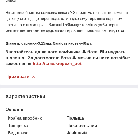
складі.
Якість виробництва рейкових цвяхів MG гарантує точність положення
цвяхів у стрічці, що перешкоджає випадковому торканню поршнем
наступного цвяха при забиванні і збільшує термін служби поршня в
монтажних пістолетах будь-якого виробника з магазином типу D 34°
Діаметр стрижня-3.15мм. Ємність касети-40шт.
Звертайтесь до нашого помічника 👤 бота. Він надасть
відповіді. За допомогою бота 👤 можна лишити потрібне
замовлення
http://t.me/krepezh_bot
Приховати
Характеристики
Основні
Країна виробник
Польща
Тип цвяха
Покрівельний
Вид цвяха
Фінішний