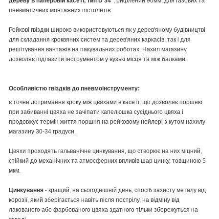
дереву в паперовій касеті, тип D 34°
, рифлений 90мм, для газових та
пневматичних монтажних пістолетів.
Рейкові гвіздки широко використовуються як у дерев'яному будівництві
для складання кроквяних систем та дерев'яних каркасів, так і для
решітування вантажів на пакувальних роботах. Нахил магазину
дозволяє підлазити інструментом у вузькі місця та між балками.
Особливістю гвіздків до пневмоінструменту:
є точне дотримання кроку між цвяхами в касеті, що дозволяє поршню
при забиванні цвяха не зачіпати капелюшка сусіднього цвяха і
продовжує термін життя поршня на рейковому нейлері з кутом нахилу
магазину 30-34 градуси.
Цвяхи проходять гальванічне цинкування, що створює на них міцний,
стійкий до механічних та атмосферних впливів шар цинку, товщиною 5
мкм.
Цинкування
- кращий, на сьогоднішній день, спосіб захисту металу від
корозії, який зберігається навіть після пострілу, на відміну від
лакованого або фарбованого цвяха здатного тільки збережуться на